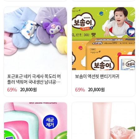
포근포근 네키 극세사 목도리 머
보솜이 액션핏 팬티기저귀
플러 넥워머 국내생산 남녀공용
출산 아동
69%
69%
20,800원
20,800원