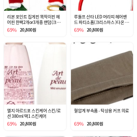
리본 포인트 집게핀 똑딱이핀 헤
루돌프 산타 LED 머리띠 헤어밴
어핀 한팩2개or3개중 랜덤(크리
드 파티소품(크리스마스 )다온 출
스마스 )다온 출산 아동
산 아동
69%
69%
20,800원
20,800원
엘지 아르드포 스킨케어 스킨/로
혈압계 부속품 - 탁상용 커프 의료
션 380ml 택1 스킨케어
69%
69%
20,800원
20,800원