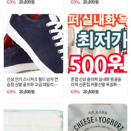
69%
69%
20,800원
20,800원
신상 인기 스니커즈 필드 남자 연
준캡 신상 슬리퍼 실내화 왕골슬
습장 신발 골프화 고급 데일리 신
리퍼 신혼집 커플신발 욕실화 층
발
간소음 쿠션 아동실내화 아동슬리
69%
69%
20,800원
20,800원
퍼