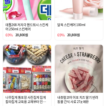
데톨268 저자극 핸드워시 스킨케
달옥 스킨케어 100ml
어 250ml 스킨케어
69%
69%
20,800원
20,800원
나무집게 통포장 사진집게 집게
내츄럴코어 어포 치즈 딸기 반려
칼라집게 교육용 교재부터 인테리
동물 간식 사료 27g 애완
어 소품 홈인테리어