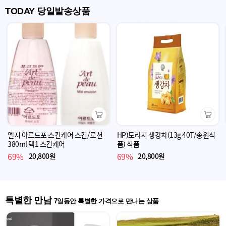
TODAY 당일발송상품
장바구니
장바구니
엘지 아르드포 스킨케어 스킨/로션
HP)도라지 생강차(13g 40T/송원식
380ml 택1 스킨케어
품) 식품
69%
69%
20,800원
20,800원
특별한 만남
7일동안 특별한 가격으로 만나는 상품