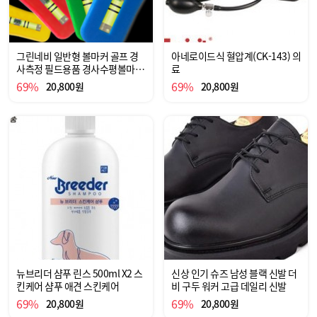
그린네비 일반형 볼마커 골프 경
아네로이드식 혈압계(CK-143) 의
사측정 필드용품 경사수평볼마커
료
티맥스 골프용품 골프
69%
69%
20,800원
20,800원
뉴브리더 샴푸 린스 500ml X2 스
신상 인기 슈즈 남성 블랙 신발 더
킨케어 샴푸 애견 스킨케어
비 구두 워커 고급 데일리 신발
69%
69%
20,800원
20,800원