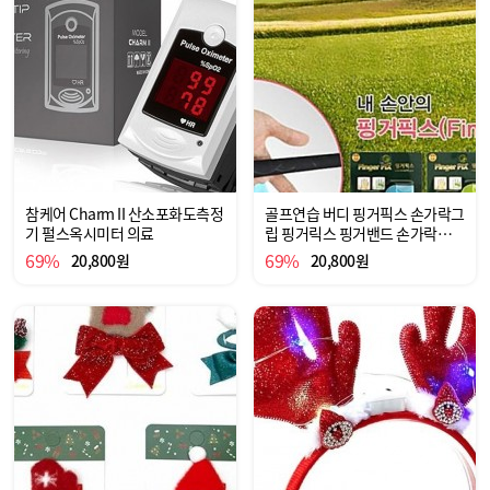
참케어 Charm II 산소포화도측정
골프연습 버디 핑거픽스 손가락그
기 펄스옥시미터 의료
립 핑거릭스 핑거밴드 손가락보호
밴드 스포츠용품 골프용품 골프
69%
69%
20,800원
20,800원
골프