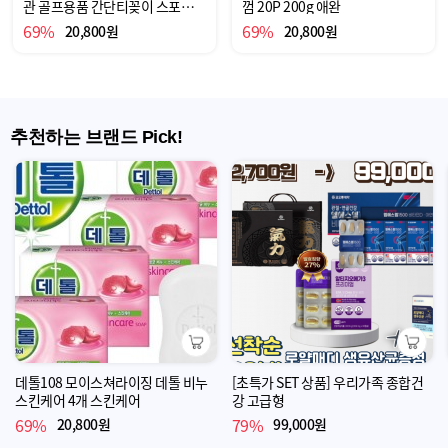
관 골프용품 간단티꽂이 스포츠용
껌 20P 200g 애완
품 티꽂이 골프
69%
69%
20,800원
20,800원
추천하는 브랜드 Pick!
장바구니
장바구니
데톨108 모이스쳐라이징 데톨 비누
[초특가 SET 상품] 우리가족 종합건
스킨케어 4개 스킨케어
강 고급형
69%
79%
20,800원
99,000원