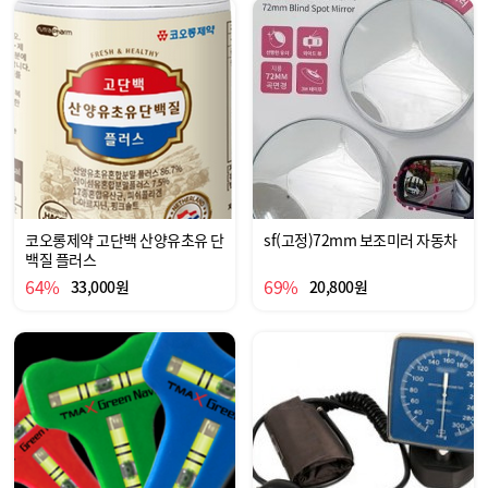
코오롱제약 고단백 산양유초유 단
sf(고정)72mm 보조미러 자동차
백질 플러스
64%
69%
33,000원
20,800원