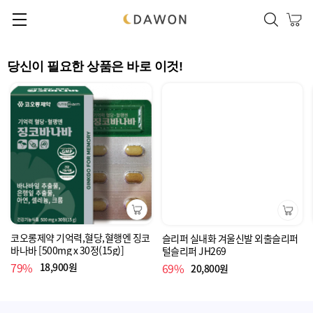
본문 바로가기
메인메뉴 바로가기
당신이 필요한 상품은 바로 이것!
장바구니
장바구니
코오롱제약 기억력,혈당,혈행엔 징코
슬리퍼 실내화 겨울신발 외출슬리퍼
바나바 [500mg x 30정(15g)]
털슬리퍼 JH269
79%
18,900원
69%
20,800원