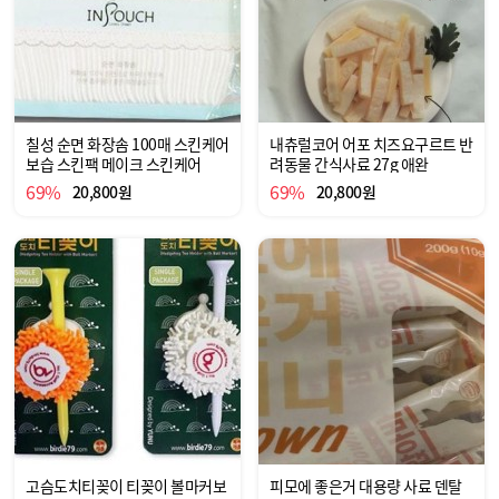
칠성 순면 화장솜 100매 스킨케어
내츄럴코어 어포 치즈요구르트 반
보습 스킨팩 메이크 스킨케어
려동물 간식사료 27g 애완
69%
69%
20,800원
20,800원
고슴도치티꽂이 티꽂이 볼마커보
피모에 좋은거 대용량 사료 덴탈