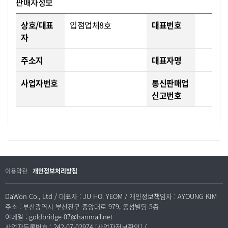
판매자정보
상호/대표
입점업체8호
대표번호
자
주소지
대표자명
사업자번호
통신판매업
신고번호
이용약관
개인정보처리방침
DaWon Co., Ltd / 대표자 : JU HO. YEOM / 개인정보책임자 : AYOUNG KIM
주소 : 부산광역시 부산진구 중앙대로 979, 동성빌딩 5층
이메일 : goldbridge-07@hanmail.net
사업자등록번호 : 242-07-02974 [사업자정보확인] /