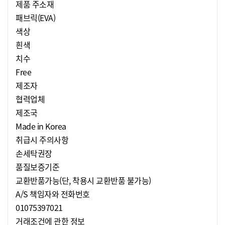
제품 주소재
패브릭(EVA)
색상
흰색
치수
Free
제조자
협력업체
제조국
Made in Korea
취급시 주의사항
손세탁권장
품질보증기준
교환반품가능(단, 착용시 교환반품 불가능)
A/S 책임자와 전화번호
01075397021
거래조건에 관한 정보