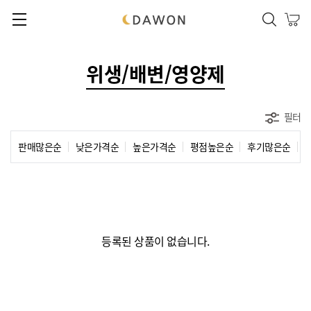
본문 바로가기
메인메뉴 바로가기
메뉴닫기
위생/배변/영양제
필터
판매많은순
낮은가격순
높은가격순
평점높은순
후기많은순
등록된 상품이 없습니다.