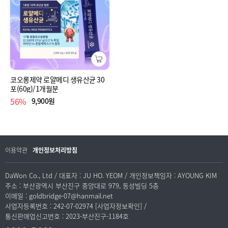
코오롱제약 로얄메디 생유산균 30
포(60g)/1개월분
56%
9,900원
이용약관
개인정보처리방침
DaWon Co., Ltd / 대표자 : JU HO. YEOM / 개인정보책임자 : AYOUNG KIM
주소 : 부산광역시 부산진구 중앙대로 979, 동성빌딩 5층
이메일 : goldbridge-07@hanmail.net
사업자등록번호 : 242-07-02974 [사업자정보확인] /
통신판매업신고번호 : 2023-부산진구-1184호