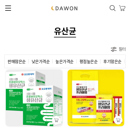
본문 바로가기
메인메뉴 바로가기
메뉴닫기
유산균
필터
판매많은순
낮은가격순
높은가격순
평점높은순
후기많은순