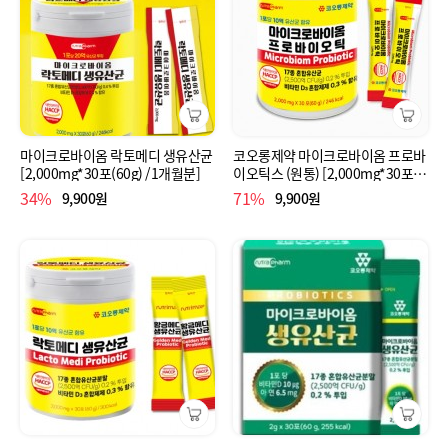
마이크로바이옴 락토메디 생유산균
코오롱제약 마이크로바이옴 프로바
[2,000mg*30포(60g) /1개월분]
이오틱스 (원통) [2,000mg*30포
(60g) /1개월분]
34%
71%
9,900원
9,900원