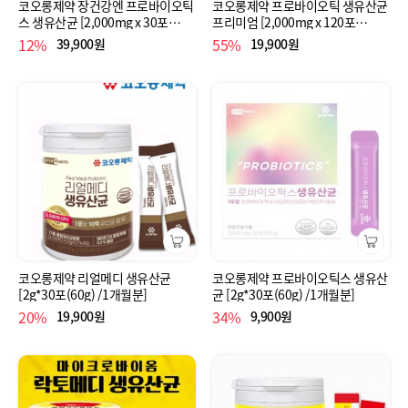
코오롱제약 장건강엔 프로바이오틱
코오롱제약 프로바이오틱 생유산균
스 생유산균 [2,000mg x 30포
프리미엄 [2,000mg x 120포
(60g)]
(240g)]
12%
55%
39,900원
19,900원
코오롱제약 리얼메디 생유산균
코오롱제약 프로바이오틱스 생유산
[2g*30포(60g) /1개월분]
균 [2g*30포(60g) /1개월분]
20%
34%
19,900원
9,900원