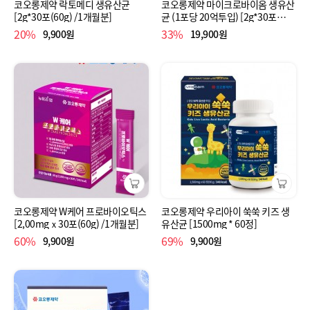
코오롱제약 락토메디 생유산균
코오롱제약 마이크로바이옴 생유산
[2g*30포(60g) /1개월분]
균 (1포당 20억투입) [2g*30포
(60g) /1개월분]
20%
33%
9,900원
19,900원
코오롱제약 W케어 프로바이오틱스
코오롱제약 우리아이 쑥쑥 키즈 생
[2,00mgｘ30포(60g) /1개월분]
유산균 [1500mg * 60정]
60%
69%
9,900원
9,900원