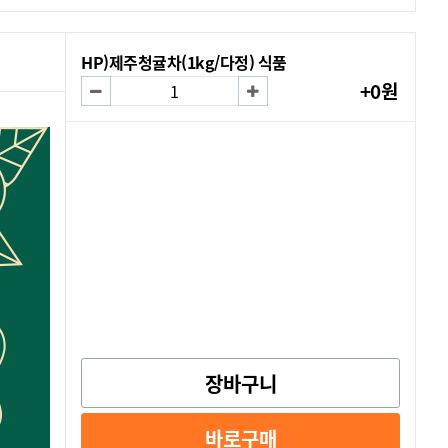
HP)제주청귤차(1kg/다정) 식품
+0원
장바구니
바로구매