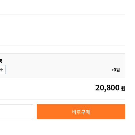
품
+0원
20,800
원
바로구매