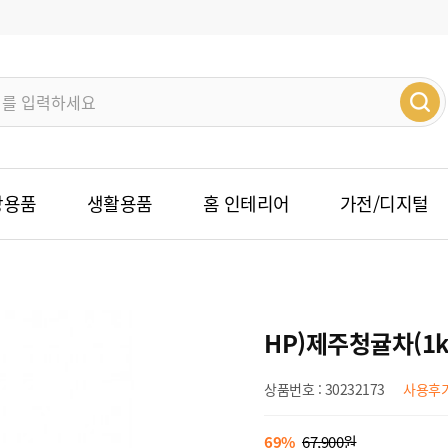
방용품
생활용품
홈 인테리어
가전/디지털
HP)제주청귤차(1k
상품번호 : 30232173
사용후기 
69%
67,900원