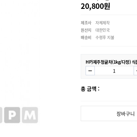
20,800원
제조사
자체제작
원산지
대한민국
배송비
수령후 지불
HP)제주청귤차(1kg/다정) 식
총 금액 :
장바구니