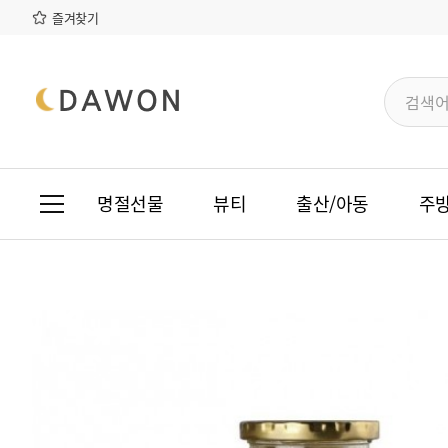
본문 바로가기
메인메뉴 바로가기
즐겨찾기
명절선물
뷰티
출산/아동
주