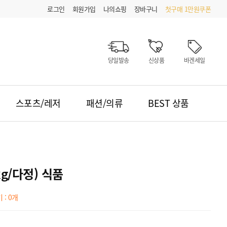
로그인
회원가입
나의쇼핑
장바구니
첫구매 1만원쿠폰
당일발송
신상품
바겐세일
스포츠/레저
패션/의류
BEST 상품
g/다정) 식품
: 0개