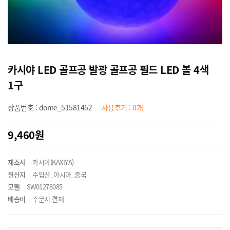
카시야 LED 골프공 발광 골프공 필드 LED 볼 4색
1구
상품번호 : dome_51581452
사용후기 : 0개
9,460원
제조사
카시야(KAXIYA)
원산지
수입산_아시아_중국
모델
SW01278085
배송비
주문시 결제