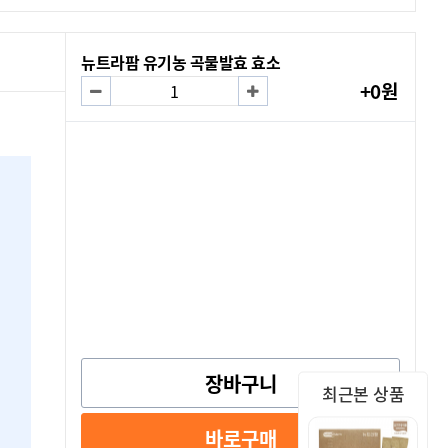
뉴트라팜 유기농 곡물발효 효소
+0원
장바구니
최근본 상품
바로구매