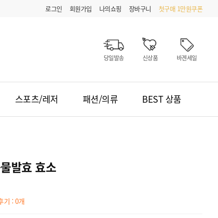
로그인
회원가입
나의쇼핑
장바구니
첫구매 1만원쿠폰
당일발송
신상품
바겐세일
스포츠/레저
패션/의류
BEST 상품
곡물발효 효소
기 : 0개