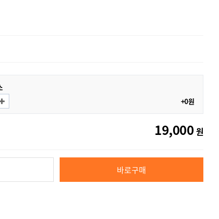
소
+0원
19,000
원
바로구매