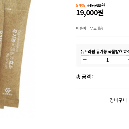
84%
119,900원
19,000원
배송비
무료배송
뉴트라팜 유기농 곡물발효 효
총 금액 :
장바구니