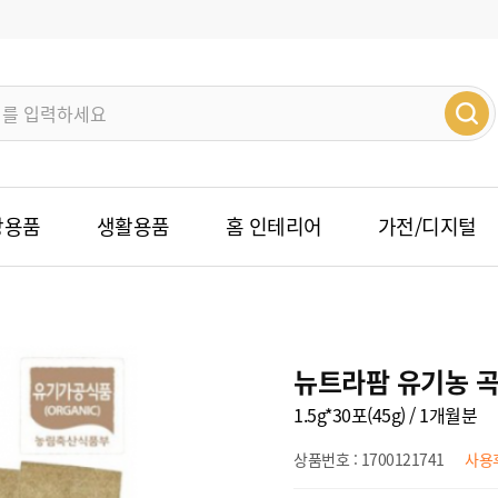
방용품
생활용품
홈 인테리어
가전/디지털
뉴트라팜 유기농 
1.5g*30포(45g) / 1개월분
상품번호 : 1700121741
사용후