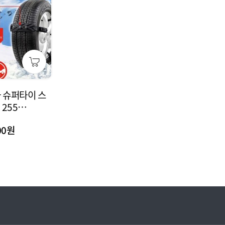
 슈퍼타이 스
 255
동차
00원