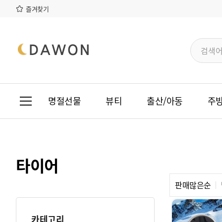
본문 바로가기
메인메뉴 바로가기
즐겨찾기
명절선물
뷰티
출산/아동
주
타이어
판매많은순
카테고리