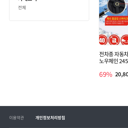
전체
장바구니
전차종 자동차
노우체인 245
265mm 자
69%
20,8
이용약관
개인정보처리방침