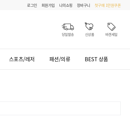
로그인
회원가입
나의쇼핑
장바구니
첫구매 1만원쿠폰
당일발송
신상품
바겐세일
스포츠/레저
패션/의류
BEST 상품